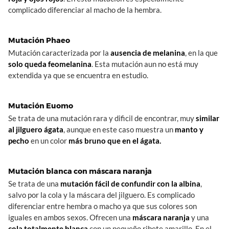
complicado diferenciar al macho de la hembra.
Mutación Phaeo
Mutación caracterizada por la
ausencia de melanina
, en la que
solo queda feomelanina
. Esta mutación aun no está muy
extendida ya que se encuentra en estudio.
Mutación Euomo
Se trata de una mutación rara y dificil de encontrar, muy
similar
al jilguero ágata
, aunque en este caso muestra un
manto y
pecho
en un color
más bruno que en el ágata.
Mutación blanca con máscara naranja
Se trata de una
mutación fácil de confundir con la albina
,
salvo por la cola y la máscara del jilguero. Es complicado
diferenciar entre hembra o macho ya que sus colores son
iguales en ambos sexos. Ofrecen una
máscara naranja
y una
cola totalmente blanca
con un pequeño ribete amarillo. En el