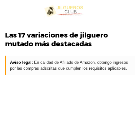
S
a
l
t
a
Las 17 variaciones de jilguero
r
mutado más destacadas
a
l
Aviso legal:
En calidad de Afiliado de Amazon, obtengo ingresos
c
por las compras adscritas que cumplen los requisitos aplicables.
o
n
t
e
n
i
d
o